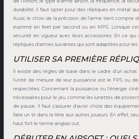
de l’Airsoft, le type d’arme airsoft, la fréquence, la s
durabilité, il faut opter pour des répliques en métal qu
Aussi, le choix de la précision de l’arme tient compte de
exprimé en feet per second ou en MPS. Lorsque ces d
sécurité en vigueur avec leurs accessoires. En ce qu
répliques d’armes suivantes qui sont adaptées pour les déb
UTILISER SA PREMIÈRE RÉPLIQ
Il existe des règles de base dans le cadre d’un achat
l’unité de mesure de leur puissance est le FPS ou de 
respectées. Concernant la puissance ou l’énergie cinéti
nécessaires pour le jeu comme les lunettes de protectio
de pause. Il faut s’assurer d’avoir choisi des équipemen
faire un tir dans la tête aux autres joueurs. En effet, s
haut fort le terme anglais out.
DÉBUTER EN AIRSOFT : QUELS