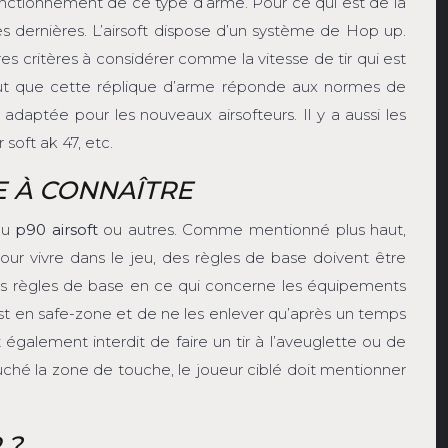
n fonctionnement de ce type d’arme. Pour ce qui est de la
 ces dernières. L’airsoft dispose d’un système de Hop up.
tres critères à considérer comme la vitesse de tir qui est
faut que cette réplique d’arme réponde aux normes de
adaptée pour les nouveaux airsofteurs. Il y a aussi les
 soft ak 47, etc.
E À CONNAÎTRE
 du
p90 airsoft
ou autres. Comme mentionné plus haut,
our vivre dans le jeu, des règles de base doivent être
si des règles de base en ce qui concerne les équipements
 est en safe-zone et de ne les enlever qu’après un temps
t également interdit de faire un tir à l’aveuglette ou de
 touché la zone de touche, le joueur ciblé doit mentionner
 ?