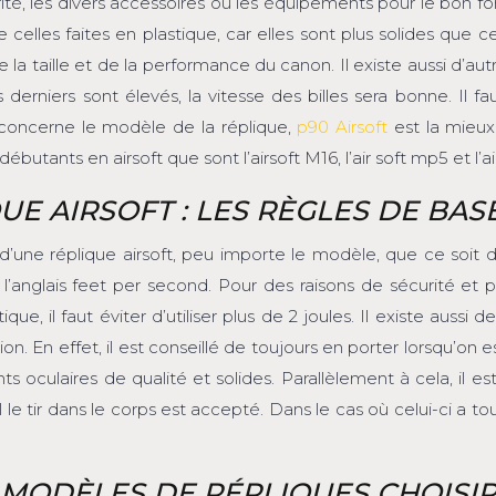
écurité, les divers accessoires ou les équipements pour le bo
e celles faites en plastique, car elles sont plus solides que
 la taille et de la performance du canon. Il existe aussi d’au
erniers sont élevés, la vitesse des billes sera bonne. Il 
i concerne le modèle de la réplique,
p90 Airsoft
est la mieux 
utants en airsoft que sont l’airsoft M16, l’air soft mp5 et l’air
UE AIRSOFT : LES RÈGLES DE BAS
 d’une réplique airsoft, peu importe le modèle, que ce soit
l’anglais feet per second. Pour des raisons de sécurité et p
que, il faut éviter d’utiliser plus de 2 joules. Il existe aus
n. En effet, il est conseillé de toujours en porter lorsqu’on
ts oculaires de qualité et solides. Parallèlement à cela, il es
eul le tir dans le corps est accepté. Dans le cas où celui-ci a
 MODÈLES DE RÉPLIQUES CHOISIR